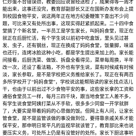
仁炒蛋不合错误劲，教委回应说曾经送检了，成果得等一周才
能出来，这事还没完，教育部副部长又正在国新办发布会上提
到校园食物平安，说这两年正在地方纪委鞭策下查出不少问
题，可比来又有处所出事，这现实得赶紧抓起来。二十四中食
堂搞了个新名堂，一半员工是学生家长，叫妈妈食堂，现正在
就正在后厨忙活，有个学生说以前初中吃盒饭，里头见过甚
发、虫子，还有钢丝，现正在换成了妈妈食堂，饭量脚，味道
也还行，连烤冰脸这种小吃，都是学生提出来加上的。家长能
间接看，后厨洗菜、做饭、拆盘全看得见，菜单每周换，半年
改一次，还设了看法箱，不外也有学生说，菜有时候咸有时候
淡，家长参取，是不是学校把义务推给家长了。现正在有两百
多所学校开了“妈妈食堂”，学校说这能帮陪读的家长找点活儿
干，也由于以前出过不少食物平安的事，这些家长拿的工资和
通俗食堂员工一样，每月三四千块，跟当地食堂工人差不多，
有学生说食堂阿姨打菜从不手软，很多多少同窗一开学就胖
了，大要实是带着妈妈的心思做的饭。但网上有人问，让家长
管食堂，是不是监管该做的事没做到位，要得靠亲戚关系才能
保平安，那申明日常平凡的监视早就该管了，教育部比来也说
要压实义务，可处所上仍是有没管好的处所。家长下厨这事听