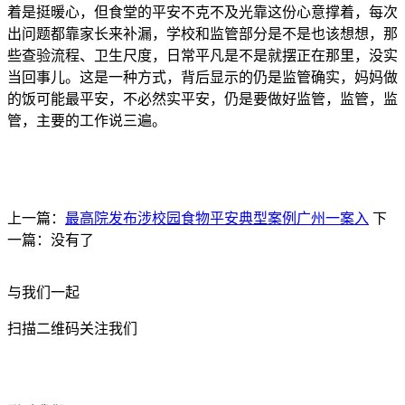
着是挺暖心，但食堂的平安不克不及光靠这份心意撑着，每次
出问题都靠家长来补漏，学校和监管部分是不是也该想想，那
些查验流程、卫生尺度，日常平凡是不是就摆正在那里，没实
当回事儿。这是一种方式，背后显示的仍是监管确实，妈妈做
的饭可能最平安，不必然实平安，仍是要做好监管，监管，监
管，主要的工作说三遍。
上一篇：
最高院发布涉校园食物平安典型案例广州一案入
下
一篇：没有了
与我们一起
扫描二维码关注我们