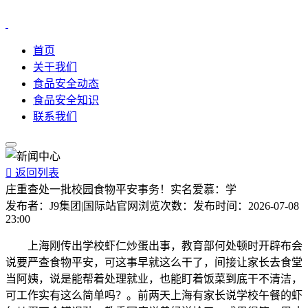
首页
关于我们
食品安全动态
食品安全知识
联系我们

返回列表
庄重查处一批校园食物平安事务！实名爱慕：学
发布者：
J9集团|国际站官网
浏览次数：
发布时间：
2026-07-08
23:00
上海刚传出学校虾仁炒蛋出事，教育部何处顿时开辟布会
说要严查食物平安，可这事早就这么干了，间接让家长去食堂
当阿姨，说是能帮着处理就业，也能盯着饭菜到底干不清洁，
可工作实有这么简单吗？。前两天上海有家长说学校午餐的虾