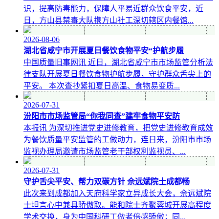
识，提高防毒能力，保障人平易近群众饮食平安，近
日，方山县禁毒大队携方山社工深切辖区内餐馆...
2026-08-06
湖北省咸宁市开展夏日餐饮食物平安“护航步履
中国质量旧事网讯 近日，湖北省咸宁市市场监管分析法
律支队开展夏日餐饮食物护航步履，守护群众舌尖上的
平安。 本次查抄紧扣夏日高温、食物易变质...
2026-07-31
汾阳市市场监管局“你我同查”建牢食物平安防
本报讯 为深切推进党史进修教育，把党史进修教育成效
为餐饮质量平安监管的工做动力，连日来，汾阳市市场
监视办理局邀请市场监管老干部权利监视员、...
2026-07-31
守护舌尖平安、帮力双碳方针 佘远斌院士成都畅
此次来到成都加入天府科学家立异成长大会，佘远斌院
士坦言心中兼具骄傲取。能和院士齐聚蓉城开展高程度
学术交换，身为中国科研工做者倍感骄傲；同...